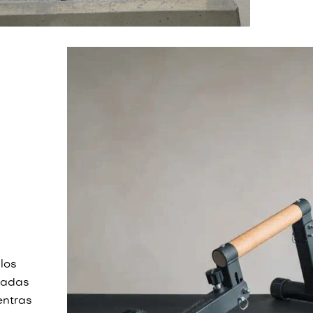
 los
inadas
entras