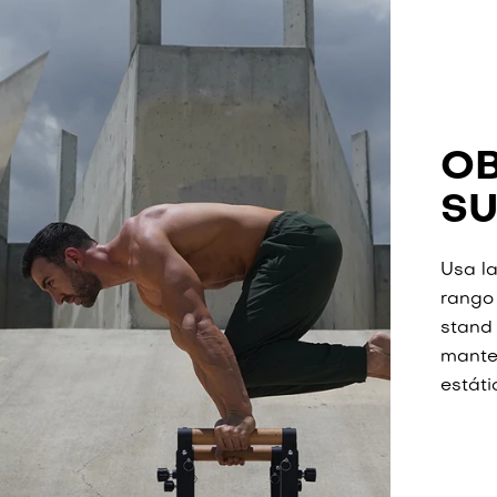
OB
SU
Usa la
rango
stand 
manten
estáti