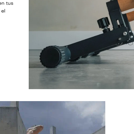
n tus
 el