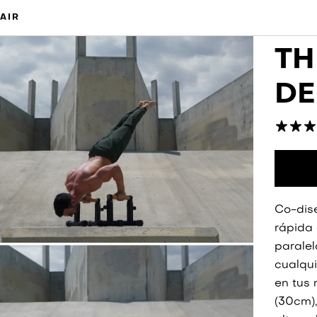
AIR
TH
DE
Co-dis
rápida 
paralel
cualqui
en tus
(30cm),