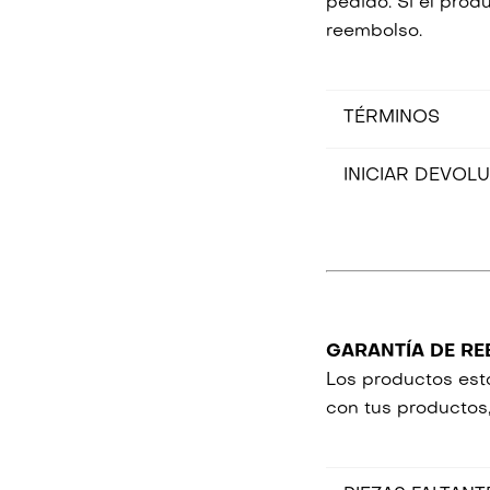
pedido. Si el pro
reembolso.
TÉRMINOS
1. Debes tener todo e
INICIAR DEVOL
2. El estado del pro
3. No reembolsamos 
Necesitaremos tu nom
GARANTÍA DE R
Los productos est
con tus productos