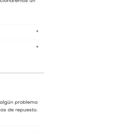
orcionaremos un
ución
aquí
.
 algún problema
as de repuesto.