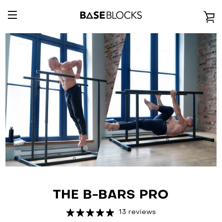
Direkt
zum
E
Inhalt
UMSCHALTEN
E
NAVIGATION
THE B-BARS PRO
13 reviews