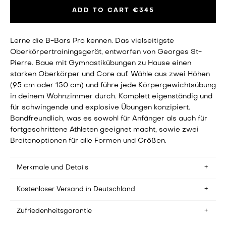
ADD TO CART
€345
Lerne die B-Bars Pro kennen. Das vielseitigste
Oberkörpertrainingsgerät, entworfen von Georges St-
Pierre. Baue mit Gymnastikübungen zu Hause einen
starken Oberkörper und Core auf. Wähle aus zwei Höhen
(95 cm oder 150 cm) und führe jede Körpergewichtsübung
in deinem Wohnzimmer durch. Komplett eigenständig und
für schwingende und explosive Übungen konzipiert.
Bandfreundlich, was es sowohl für Anfänger als auch für
fortgeschrittene Athleten geeignet macht, sowie zwei
Breitenoptionen für alle Formen und Größen.
Merkmale und Details
Kostenloser Versand in Deutschland
Montagezeit: Aufbau in etwa 15 Minuten
Platzbedarf: 160 x 94 cm (ungefähr die Größe eines
Zweisitzersofas)
Zufriedenheitsgarantie
Wir bieten kostenlosen Versand nach Deutschland an.
Lagerung: Nicht für das Auseinandernehmen nach jedem
Bestellungen werden von unserem Versandzentrum in