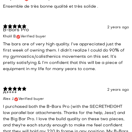
Ensemble de très bonne qualité et très solide .
2 years ago
B-Bars Pro
Khalil B.
Verified buyer
The bars are of very high quality. I’ve appreciated just the
first week of owning them. I didn’t realize I could do 90% of
my gymnastics/calisthenics movements on this set. It’s
pretty satisfying & I’m confident that this will be a piece of
equipment in my life for many years to come.
2 years ago
A++++
Alex J.
Verified buyer
I purchased both the B-Bars Pro (with the SECRETHEIGHT
low parallel bar attachments. Thanks for the help, Jess!) and
the Big Bar Pro. I love the build quality on these two pieces,
and they're each sturdy enough to make me feel confident
that they will hold my 220 lb frame in any position. My B-Bars