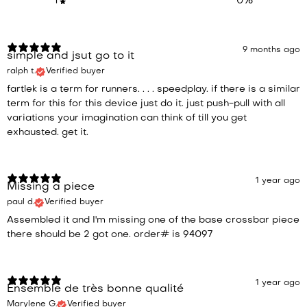
1
0
%
9 months ago
simple and jsut go to it
ralph t.
Verified buyer
fartlek is a term for runners. . . . speedplay. if there is a similar
term for this for this device just do it. just push-pull with all
variations your imagination can think of till you get
exhausted. get it.
1 year ago
Missing a piece
paul d.
Verified buyer
Assembled it and I'm missing one of the base crossbar piece
there should be 2 got one. order# is 94097
1 year ago
Ensemble de très bonne qualité
Marylene G.
Verified buyer