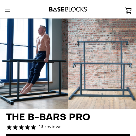
Direkt
zum
E
Inhalt
UMSCHALTEN
E
NAVIGATION
THE B-BARS PRO
13 reviews