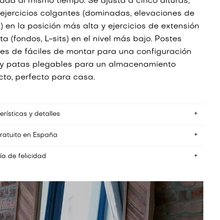
idad al mismo tiempo. Se ajusta a cinco alturas;
 ejercicios colgantes (dominadas, elevaciones de
) en la posición más alta y ejercicios de extensión
a (fondos, L-sits) en el nivel más bajo. Postes
les de fáciles de montar para una configuración
 y patas plegables para un almacenamiento
to, perfecto para casa.
rísticas y detalles
gratuito en España
 de montaje: Instalado en aproximadamente 1 minuto
namiento: 25cm x 88cm x 94cm
o en el suelo: 83cm x 94cm (aproximadamente el área de un
ía de felicidad
mos envío gratuito a España. Los pedidos se envían desde
dividual)
 centro logístico en Polonia (2-4 días)
devolver el artículo dentro de los 100 días posteriores a
pacidad máxima de carga: 200kg
r tu pedido para obtener un reembolso descontando el coste
tura: 88cm - 138cm (5 niveles en incrementos de 12cm)
ío de devolución.
cho: 94cm
cho entre postes verticales: 43cm
ez sucede, pero si hay algo mal con alguna parte del