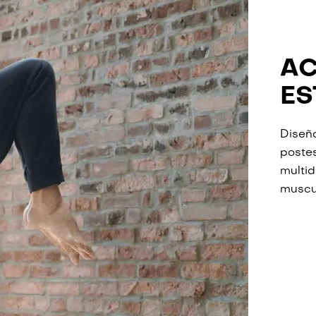
AC
ES
Diseña
postes
multid
muscul