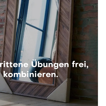
ngitud de las patas: 82cm (extendidas) y 25cm (plegadas)
miento, lo arreglaremos de forma gratuita. Lee acerca de
terial: acero y mangos de contrachapado
a política de garantía y devolución
aquí
.
so del producto: 11.8kg
rittene Übungen frei,
t kombinieren.