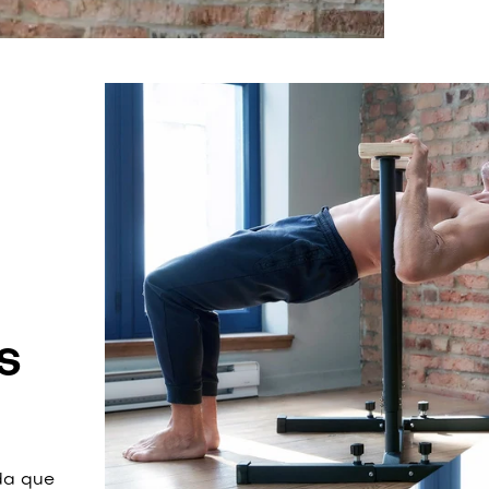
S
da que