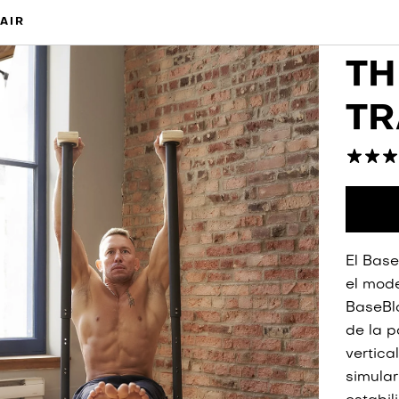
AIR
TH
TR
El Base
el mode
BaseBlo
de la p
vertica
simular