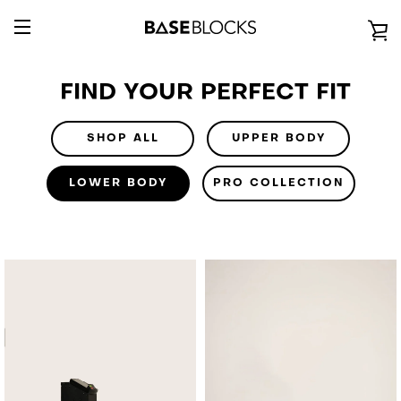
Direkt
zum
E
Inhalt
UMSCHALTEN
E
FIND YOUR PERFECT FIT
NAVIGATION
SHOP ALL
UPPER BODY
LOWER BODY
PRO COLLECTION