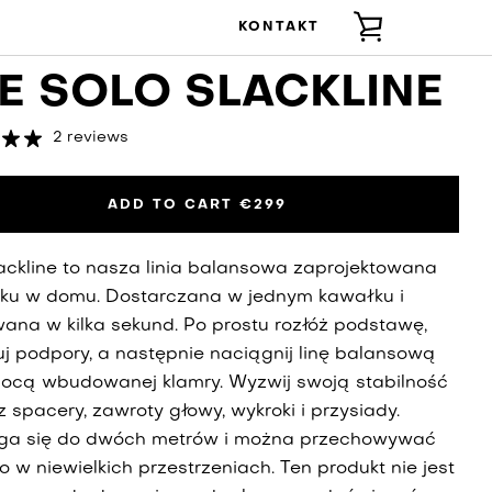
KONTAKT
ZOBACZ
E SOLO SLACKLINE
KOSZYK
2 reviews
ADD TO CART
€299
ackline to nasza linia balansowa zaprojektowana
tku w domu. Dostarczana w jednym kawałku i
ana w kilka sekund. Po prostu rozłóż podstawę,
j podpory, a następnie naciągnij linę balansową
ocą wbudowanej klamry. Wyzwij swoją stabilność
 spacery, zawroty głowy, wykroki i przysiady.
ga się do dwóch metrów i można przechowywać
 w niewielkich przestrzeniach. Ten produkt nie jest