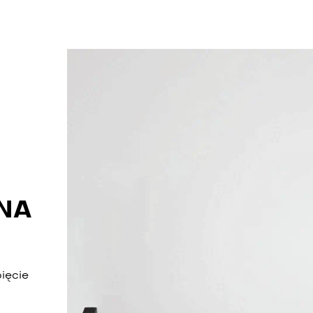
NA
ięcie