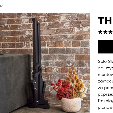
IR
TH
Solo Sl
do uży
montow
zamocu
za pom
poprzez
Rozcią
pionowo