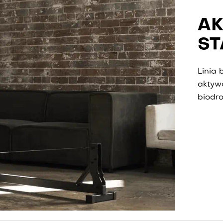
AK
ST
Linia
aktyw
biodr