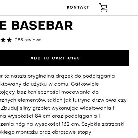
KONTAKT
ZOBACZ
E BASEBAR
KOSZYK
283 reviews
ADD TO CART
€165
r to nasza oryginalna drążek do podciągania
ektowany do użytku w domu. Całkowicie
tojący, bez konieczności mocowania do
rznych elementów, takich jak futryna drzwiowa czy
 Zbuduj silny grzbiet wykonując wiosłowania i
 na wysokości 84 cm oraz podciągania i
zenia nóg na wysokości 132 cm. Szybkie zatrzaski
bkiego montażu oraz obrotowe stopy