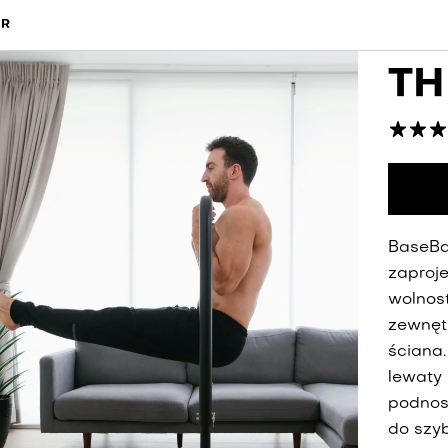
IR
TH
BaseBa
zaproj
wolnos
zewnęt
ściana.
lewaty
podnos
do szy