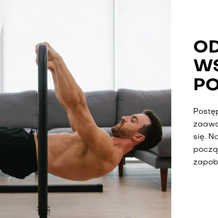
OD
WS
P
Postę
zaawa
się. 
począ
zapob