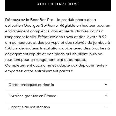
ADD TO CART
€195
Découvrez le BaseBar Pro - le produit phare de la
collection Georges St-Pierre. Réglable en hauteur pour un
entraînement complet du dos et pieds pliables pour un
rangement facile. Effectuez des rows et des levers à 92
cm de hauteur, et des pull-ups et des relevés de jambes à
138 cm de hauteur. Installation rapide avec des broches à
dégagement rapide et des pieds qui se plient, puis se
tournent pour un rangement plat et compact.
Complètement autonome et adapté aux déplacements -
emportez votre entraînement partout.
Caractéristiques et détails
Livraison gratuite en France
Temps d'assemblage : installation et rangement en
environ trois minutes
Espace au sol : 88,5 cm x 85 cm (environ la taille d'un
Garantie de satisfaction
Nous offrons la livraison gratuite en France. Les
canapé individuel)
commandes sont expédiées depuis notre centre de