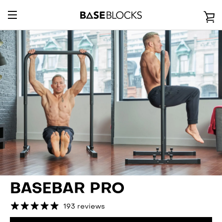
Passer
au
V
contenu
BASCULER
L
LA
P
NAVIGATION
BASEBAR PRO
193 reviews