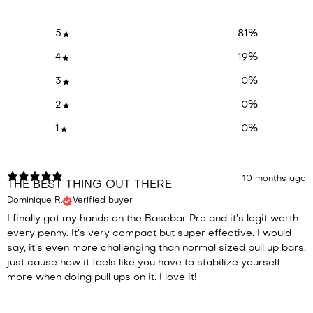
5
81
%
4
19
%
3
0
%
2
0
%
1
0
%
10 months ago
THE BEST THING OUT THERE
Dominique R.
Verified buyer
I finally got my hands on the Basebar Pro and it’s legit worth
every penny. It’s very compact but super effective. I would
say, it’s even more challenging than normal sized pull up bars,
just cause how it feels like you have to stabilize yourself
more when doing pull ups on it. I love it!