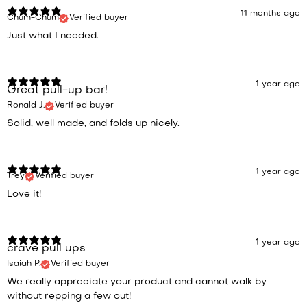
11 months ago
Chum-Chum
Verified buyer
Just what I needed.
1 year ago
Great pull-up bar!
Ronald J.
Verified buyer
Solid, well made, and folds up nicely.
1 year ago
Trey
Verified buyer
Love it!
1 year ago
crave pull ups
Isaiah P.
Verified buyer
We really appreciate your product and cannot walk by
without repping a few out!