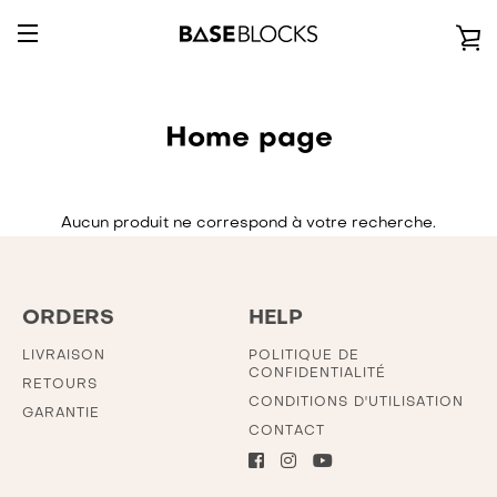
Passer
au
V
contenu
BASCULER
L
LA
Home page
P
NAVIGATION
Aucun produit ne correspond à votre recherche.
ORDERS
HELP
LIVRAISON
POLITIQUE DE
CONFIDENTIALITÉ
RETOURS
CONDITIONS D'UTILISATION
GARANTIE
CONTACT